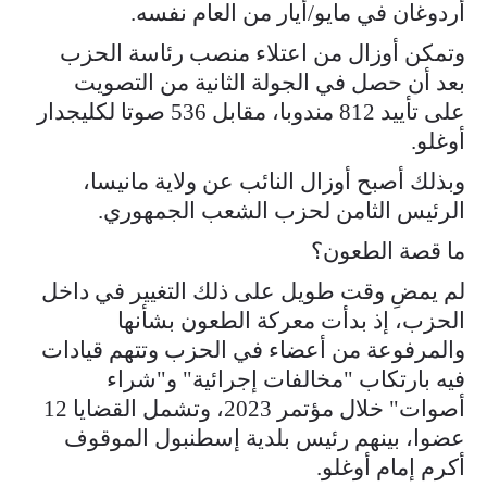
أردوغان في مايو/أيار من العام نفسه.
وتمكن أوزال من اعتلاء منصب رئاسة الحزب
بعد أن حصل في الجولة الثانية من التصويت
على تأييد 812 مندوبا، مقابل 536 صوتا لكليجدار
أوغلو.
وبذلك أصبح أوزال النائب عن ولاية مانيسا،
الرئيس الثامن لحزب الشعب الجمهوري.
ما قصة الطعون؟
لم يمضِ وقت طويل على ذلك التغيير في داخل
الحزب، إذ بدأت معركة الطعون بشأنها
والمرفوعة من أعضاء في الحزب وتتهم قيادات
فيه بارتكاب "مخالفات إجرائية" و"شراء
أصوات" خلال مؤتمر 2023، وتشمل القضايا 12
عضوا، بينهم رئيس بلدية إسطنبول الموقوف
أكرم إمام أوغلو.