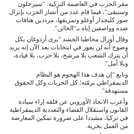
مقر الحزب في العاصمة التركية: "سيرحلون
وسنبقى"، فيما قام عدد من أنصار الحزب بإنزال
صور كليجدار أوغلو وتمزيقها، مرددين هتافات
ضده وواصفين إياه بـ"الخائن".
وقال أوزال مخاطبا الحشد "يرى أردوغان بكل
وضوح أنه لن يفوز في انتخابات بعد الآن إنه يريد
أن يترك الشعب بلا مرشح، بلا حزب، بلا قيادة،
وبلا أمل".
وتابع "إن هدف هذا الهجوم هو النظام
الديمقراطي برمّته؛ كل الحريات وكل الحقوق
مستهدفة".
وأعرب الاتحاد الأوروبي عن قلقه إزاء سيادة
القانون واستقلال القضاء والتعددية الديمقراطية
في تركيا، مشددا على ضرورة تمكين المعارضة
من العمل بحرية.