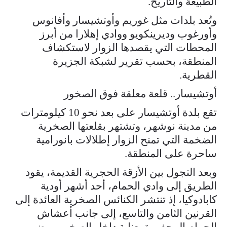
الطبيعة والتاريخ.
وتُعد بلدات مثل غوريم وأوتشيسار وأفانوس
وأورغوب وديرينكويو ووادي إهلارا من أبرز
المحطات التي يقصدها الزوار لاستكشاف
المنطقة، بحسب تقرير لشبكة الجزيرة
القطرية.
أوتشيسار.. قلعة معلقة فوق الصخور
تقع بلدة أوتشيسار على بعد نحو 10 كيلومترات
من مدينة نوشهر، وتشتهر بقلعتها الصخرية
الضخمة التي تمنح الزوار إطلالات بانورامية
ساحرة على المنطقة.
وبعد التجول بين الأزقة الحجرية القديمة، يقود
الطريق إلى وادي الحمام، أحد أشهر أودية
كابادوكيا، إذ تنتشر الكنائس الصخرية العائدة إلى
القرنين الثامن والتاسع، إلى جانب أعشاش
الحمام المحفورة بعناية داخل الصخور. ويضم