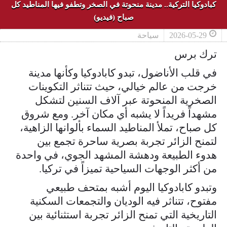
كبادوكيا التركية.. مدينة منحوتة في الصخر وتطفو فيها المناطيد كل
صباح (فيديو)
2026-05-29
سياحة
ترك برس
في قلب الأناضول، تبدو كابادوكيا وكأنها مدينة
خرجت من عالم خيالي، حيث تتناثر التكوينات
الصخرية المنحوتة عبر آلاف السنين لتشكل
مشهداً فريداً لا يشبه أي مكان آخر. ومع شروق
كل صباح، تملأ المناطيد السماء بألوانها الزاهية،
لتمنح الزائر تجربة بصرية ساحرة تجمع بين
هدوء الطبيعة ودهشة المشهد الجوي، في واحدة
من أكثر الوجهات السياحية تميزاً في تركيا.
وتبدو كابادوكيا اليوم أشبه بمتحف طبيعي
مفتوح، تتناثر فيه الوديان والتجمعات السكنية
التاريخية التي تمنح الزائر تجربة استثنائية بين