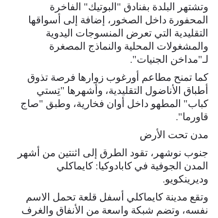
وتشتهر البلدة بفنادق "البوتيك" الفاخرة
المحفورة داخل الصخور، إضافة إلى أسواقها
التقليدية التي تعرض المنسوجات اليدوية
والمشغولات المحلية والنماذج المصغرة
لـ"مداخن الجنيات".
كما تمنح مطاعم أورغوب زوارها فرصة تذوق
أطباق الأناضول التقليدية، وأشهرها "تِستي
كباب" المطهو داخل أوان فخارية، وطبق "صاج
قاورما".
مدن تحت الأرض
جنوب نوشهر، تقود الطرق إلى اثنتين من أشهر
المدن الجوفية في كابادوكيا: كايماكلي
وديرينكويو.
وتقع مدينة كايماكلي أسفل قلعة تحمل الاسم
نفسه، وتضم شبكة واسعة من الأنفاق والغرف