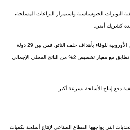
ية التوترات الجيوسياسية واستمرار النزاعات المسلحة،
حدة كشريك أمني.
ومن جهة أخرى، يعكس هذا الارتفاع مساعي الدول الأوروبية للوفاء بأهداف حلف الناتو. فمن بين 29 دولة
أوروبية عضوا في الحلف، باتت 22 دولة، في وضع تطابق مع معيار تخصيص 2% من الناتج المحلي الإجمالي
ة دفع إنتاج الأسلحة بسرعة أكبر.
يات التي يواجهها القطاع الصناعي لإنتاج أسلحة بكميات