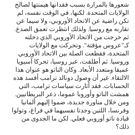
شعورها بالمرارة بسبب فقدانها هيمنتها لصالح
الولايات المتحدة. لكنها، في الوقت نفسه، لم
تكن راضية عن الاتحاد الأوروبي، ولا سيما عن
تقاربه مع روسيا. ولذلك انتظرت تعمق الصدع.
ثم خرجت من الاتحاد الأوروبي الذي دخلته
كـ"عروس مؤقتة". وتحركت مع الولايات
المتحدة، فقطعت الصلة بين الاتحاد الأوروبي
وروسيا. ثم أطلقت، عبر روسيا، تحركا آسيويا
عميقا ومتعدد الأبعاد. وكان الناتو هو عنوان هذا
الالتقاء. غير أن وصول دونالد ترامب أفسد هذه
الحسابات. فقد أثارت سياسات ترامب، التي
همشت الناتو وأوروبا عموما، ذعر البريطانيين.
ومن خلال مناورة جديدة، ضموا إليهم ألمانيا
وفرنسا، اللتين وجدتا نفسيهما في فراغ، وتولوا
قيادة ناتو أوروبي فعلي. لكن ما الجدوى من
ذلك؟