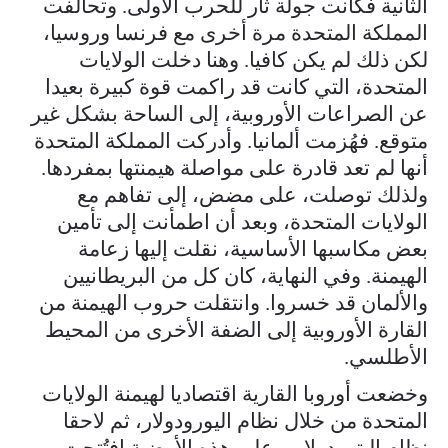
الثانية فكانت جولة ثأر للحرب الأولى. وتحالفت
المملكة المتحدة مرة أخرى مع فرنسا وروسيا،
لكن ذلك لم يكن كافيا. وهنا دخلت الولايات
المتحدة، التي كانت قد راكمت قوة كبيرة بعيدا
عن الصراعات الأوروبية، إلى الساحة بشكل غير
متوقع. فهُزمت ألمانيا. وأدركت المملكة المتحدة
أنها لم تعد قادرة على مواصلة هيمنتها بمفردها.
ولذلك توصلت، على مضض، إلى تفاهم مع
الولايات المتحدة، وبعد أن اطمأنت إلى تأمين
بعض مكاسبها الأساسية، نقلت إليها زعامة
الهيمنة. وفي النهاية، كان كل من البريطانيين
والألمان قد خسروا. وانتقلت حروب الهيمنة من
القارة الأوروبية إلى الضفة الأخرى من المحيط
الأطلسي.
وخضعت أوروبا القارية اقتصاديا لهيمنة الولايات
المتحدة من خلال نظام اليورودولار، ثم لاحقا
نظام البترودولار. وعلى هذه الأرضية افتُتحت