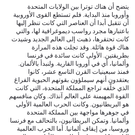
يتضح أن هناك توترا بين الولايات المتحدة
وأوروبا منذ البداية. فلم تستطع القوى الأوروبية
أن تتقبل أبدا أن العناصر التي كانت تنظر إليها
باعتبارها مجرد رواسب ديموغرافية لها، والتي
كانت تحتقرها، ذهبت إلى العالم الجديد وشيدت
هناك قوة هائلة. وقد تجلت هذه المرارة
بطريقتين. الأولى كانت سائدة في فرنسا
وألمانيا، أي في أوروبا القارية. ولنبدأ بالألمان.
فمنذ سبعينيات القرن التاسع عشر، كانوا
يعتقدون أنهم سيملؤون بقوتهم الحيوية الفراغ
الذي خلّفه تراجع المملكة المتحدة، التي كانت
القوة المهيمنة على العالم آنذاك. وكان منافسهم
هو البريطانيون. وكانت الحرب العالمية الأولى
في جوهرها مواجهة بين المملكة المتحدة
وألمانيا. وتمكن البريطانيون، بالتحالف مع فرنسا
وروسيا، من إيقاف ألمانيا. أما الحرب العالمية