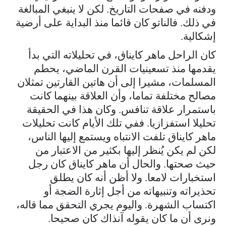
ودفنه في صفحات التاريخ. لكن لا ينبغي المبالغة
في ذلك. فالناتو كان قائما منذ البداية على أرضية
إشكالية.
كان الراحل ماهر كايناق، في تحليلاته التي بدأ
يقدمها منذ تسعينيات القرن الماضي، يحطم
المسلمات، مشيرا إلى أن هاتين القارتين تمثلان
مصالح مختلفة تماما، وأن العلاقة بينهما كانت
باستمرار علاقة تنافس. وكان هذا في الحقيقة
تحليلا استفزازيا. ففي تلك الأيام كانت تحليلات
ماهر كايناق تلفت الانتباه ويستمع إليها الناس،
لكن لم يكن يُنظر إليها بكثير من الاعتبار من
حيث صحتها. والحال أن ماهر كايناق كان رجل
استخبارات لامعا. ولا أظن أنه كان يطلق
تحذيراته وتنبيهاته من أجل إثارة الضجة أو
اكتساب الشهرة. واليوم يجري التحقق مما قاله،
ونرى أن ما كان يقوله آنذاك كان صحيحا.