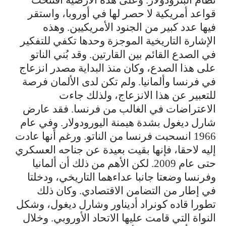
قواعد أمريكية لا حصر لها في أوروبا، واستقر
فيها عدد كبير من الجنود الأمريكيين. وهذه
الإشارة التاريخية الموجزة وحدها تكفي للتفكير
في الصدع القائم بين القارتين. وقد بُني الناتو
على هذا الصدع، وكان منذ البداية مصدر انزعاج
في فرنسا وألمانيا. ولم تكن لدى الألمان فرصة
للتعبير عن هذا الانزعاج، ولذلك جاءت
الاعتراضات في الغالب من فرنسا. فقد عارض
شارل ديغول بشدة هيمنة اليورودولار. وفي عام
1966 انسحبت فرنسا من الناتو. ورغم أنها عادت
إليه لاحقا، فإنها بقيت بعيدة عن جناحه العسكري
حتى عام 2009. لكن الأهم من ذلك أن ألمانيا
وفرنسا وضعتا جانبا عداءهما التاريخي، ودخلتا
في إطار من التضامن الاقتصادي. وكان ذلك
تطورا قاده كونراد أديناور وشارل ديغول، وشكل
النواة التي قامت عليها الاتحاد الأوروبي. وخلال