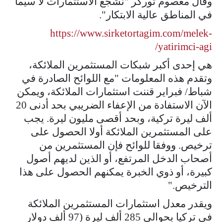
وقال معصوم توركر "نشجع الاستثمارات لا سيما
في المناطق عالية الابتكار".
https://www.sirketortagim.com/melek-
yatirimci-agi/
هي إحدى أكبر شبكات المستثمرين الملائكة،
وتقدم هذه المعلومات "مع اللوائح الصادرة في
شباط/ فبراير قننت استثمارات الملائكة، ويمكن
الآن الاستفادة من الإعفاء الضريبي بحد أدنى 20
ألف ليرة تركية، وبحد أقصى مليون ليرة. يجب
على المستثمرين الملائكة أولا الحصول على
ترخيص. ووفقا للوائح فإن المستثمرين من
أصحاب الدخل المرتفع، أو الذين لديهم أصول
كبيرة، أو ذوي الخبرة يمكنهم الحصول على هذا
الترخيص."
ويقدر معدل استثمارات المستثمرين الملائكة
في تركيا بحوالي 285 ألف ليرة (97 ألف دولار