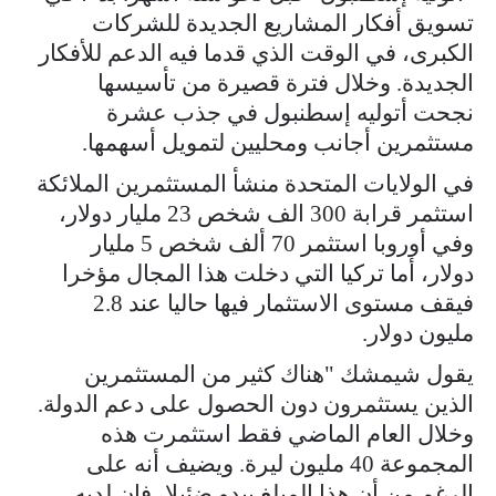
تسويق أفكار المشاريع الجديدة للشركات
الكبرى، في الوقت الذي قدما فيه الدعم للأفكار
الجديدة. وخلال فترة قصيرة من تأسيسها
نجحت أتوليه إسطنبول في جذب عشرة
مستثمرين أجانب ومحليين لتمويل أسهمها.
في الولايات المتحدة منشأ المستثمرين الملائكة
استثمر قرابة 300 الف شخص 23 مليار دولار،
وفي أوروبا استثمر 70 ألف شخص 5 مليار
دولار، أما تركيا التي دخلت هذا المجال مؤخرا
فيقف مستوى الاستثمار فيها حاليا عند 2.8
مليون دولار.
يقول شيمشك "هناك كثير من المستثمرين
الذين يستثمرون دون الحصول على دعم الدولة.
وخلال العام الماضي فقط استثمرت هذه
المجموعة 40 مليون ليرة. ويضيف أنه على
الرغم من أن هذا المبلغ يبدو ضئيلا، فإن لديه