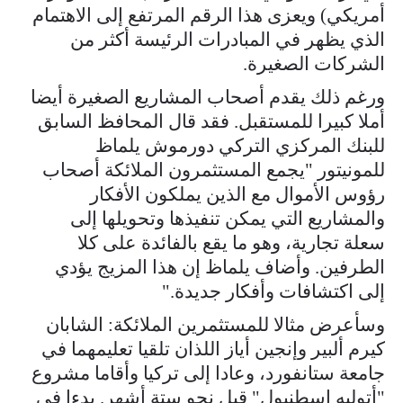
أمريكي) ويعزى هذا الرقم المرتفع إلى الاهتمام
الذي يظهر في المبادرات الرئيسة أكثر من
الشركات الصغيرة.
ورغم ذلك يقدم أصحاب المشاريع الصغيرة أيضا
أملا كبيرا للمستقبل. فقد قال المحافظ السابق
للبنك المركزي التركي دورموش يلماظ
للمونيتور "يجمع المستثمرون الملائكة أصحاب
رؤوس الأموال مع الذين يملكون الأفكار
والمشاريع التي يمكن تنفيذها وتحويلها إلى
سعلة تجارية، وهو ما يقع بالفائدة على كلا
الطرفين. وأضاف يلماظ إن هذا المزيج يؤدي
إلى اكتشافات وأفكار جديدة."
وسأعرض مثالا للمستثمرين الملائكة: الشابان
كيرم ألبير وإنجين أياز اللذان تلقيا تعليمهما في
جامعة ستانفورد، وعادا إلى تركيا وأقاما مشروع
"أتوليه إسطنبول" قبل نحو ستة أشهر. بدءا في