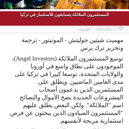
المستثمرون الملائكة يتسابقون للاستثمار في تركيا
2016-05-12
اقتصاد
مهميت شيتين جوليتش - المونيتور - ترجمة
وتحرير ترك برس
توسع المستثمرون الملائكة (Angel Investors)،
الموجودون على نطاق واسع في أوروبا
والولايات المتحدة، توسعا كبيرا في تركيا على
مدى العامين الماضيين. ويطلق على
المستثمرين الذين يدعمون أصحاب
المشروعات الجديدة بضخ الأموال والنصائح
اسم "الملائكة". ولكن البعض يطلق عليهم
"المسثتمرون الصيادون الذين يبحثون عن فرص
استثمارية مربحة لأنفسهم.