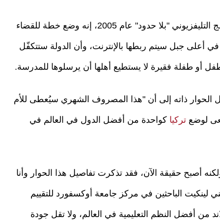
قال له خلال البرنامج التليفزيوني "بلا حدود" عام 2005، إنه وضع خطة للقضاء
في أعلى جبل سيتم ربطها بالإنترنت، وأن الدولة ستتكفّل
أو طفلة فقيرة لا يستطيع أهلها أن يرسلوها للمدرسة.
 الحوار ذاته إلى أن "هذا المصروف الشهري سيُعطى للأم
سعى لوضع
تركيا
كواحدة من أفضل الدول في العالم في
ضح منصور أن ذلك "كان حلما في العام 2005 ولكنه أصبح حقيقة الآن، فقد تذكرت تفاصيل هذا الحوار وأنا
ني لينكيت الباحثين في مركز جامعة أوكسفورد للتقييم
اند من أفضل النظم التعليمية في العالم، ولا تقل جودة