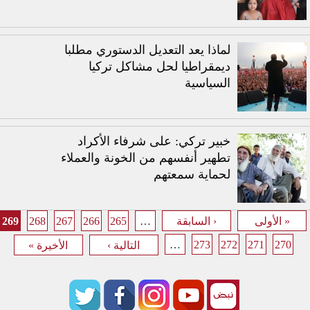
لماذا يعد التعديل الدستوري مطلبا
ديمقراطيا لحل مشاكل تركيا
السياسية
خبير تركي: على شرفاء الأكراد
تطهير أنفسهم من الخونة والعملاء
لحماية سمعتهم
269
268
267
266
265
…
« الأولى
‹ السابقة
الصفحات
…
273
272
271
270
التالية ›
الأخيرة »