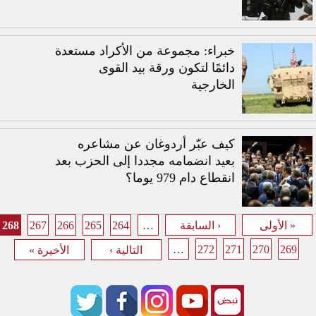
خبراء: مجموعة من الأكراد مستعدة
دائمًا لتكون ورقة بيد القوى
الخارجية
كيف عبّر أردوغان عن مشاعره
بعيد انضمامه مجددا إلى الحزب بعد
انقطاع دام 979 يوما؟
268
267
266
265
264
…
« الأولى
‹ السابقة
الصفحات
…
272
271
270
269
التالية ›
الأخيرة »