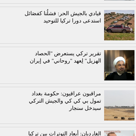
قيادي بالجيش الحر: فشلُنا كفصَائل
استدعى دورا تركيا للتوحيد
تقرير تركي يستعرض "الحصاد
الهزيل" لِعهد "روحاني" في إيران
مراقبون عراقيون: حكومة بغداد
تمول بي كي كي والجيش التركي
سيدخل سنجار
الغارديان: أبعاد التوترات بين تركيا