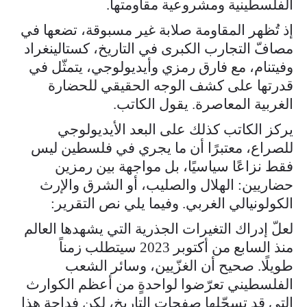
الفلسطينية ومشروعية مقاومتها.
إذ تُظهر المقاومة صلابة غير مسبوقة، تضعها في
مصافّ التجارب الكبرى في التاريخ، كستالينغراد
وفيتنام، مع فارق رمزي وأيديولوجي، يتمثّل في
قدرتها على كشف الوجه الحقيقي للحضارة
الغربية المعاصرة. يقول الكاتب.
يركز الكاتب كذلك على البعد الأيديولوجي
للصراع، معتبرًا أن ما يجري في فلسطين ليس
فقط نزاعًا سياسيًا، بل مواجهة بين رمزين
حضاريين: الهلال والصليب، أو الشرق والإرث
الكولونيالي الغربي. وفيما يلي نص التقرير:
لعلّ إدراك التغيرات الجذرية التي يشهدها العالم
منذ السابع من أكتوبر 2023 سيتطلب زمناً
طويلًا. صحيح أن الغزّيين، وسائر الشعب
الفلسطيني تعرّضوا لواحدةٍ من أعظم الكوارث
التي قد تسجّلها صفحات التاريخ، لكن فداحة هذا