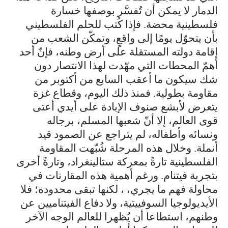
الدمار لا يمكن أن تُفسَّر بوصفها خسارة
فلسطينية محضة. فإذا كُتب للحلم الفلسطيني
بأن يتحوّل يومًا إلى واقعٍ، وتمكّن الشعب من
إقامة دولته المستقلة على أرض وطنه، فإنّ أحد
أهمّ المحطات التي مهّدت لهذا الانتصار دون
شك سيكون ما أعقب السابع من أكتوبر من
مقاومة بطولية. فمنذ ذلك اليوم، وقطاع غزة
يتعرض لأبشع صنوف الإبادة على أيدي أعتى
قوى العالم، إلا أنّ شعبها المسلم، برجاله
ونسائه وأطفاله، لم يتراجع عن الصمود قيد
أنملة. وخلال هذه المرحلة شُبّهت المقاومة
الفلسطينية تارةً بمعركة ستالينغراد، وتارةً أخرى
بتجربة فيتنام. ورغم أهمية هذه المقارنات في
محاولة فهم ما يجري، ، لكنها تبقى محدودة؛ فلا
الأيديولوجيا السوفييتية، ولا دفاع الفيتناميين عن
وطنهم، استطاعا أن يُظهرا للعالم الوجه الآخر