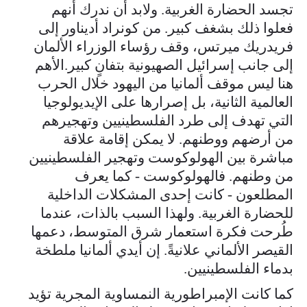
تجسد الحضارة الغربية. ولابد أن ندرك أنهم
فعلوا ذلك بشغف كبير. من كونراد أديناور إلى
فريدريك ميرتس، وقف رؤساء الوزراء الألمان
إلى جانب إسرائيل الصهيونية بتفانٍ كبير.الأهم
هنا ليس موقف ألمانيا من اليهود خلال الحرب
العالمية الثانية، بل إصرارها على الإيديولوجيا
التي تهدف إلى طرد الفلسطينيين وتهجيرهم
من أرضهم ووطنهم. لا يمكن إقامة علاقة
مباشرة بين الهولوكوست وتهجير الفلسطينيين
من وطنهم. فالهولوكوست - كما يعرف
المطلعون - كانت إحدى المشكلات الداخلية
للحضارة الغربية. ولهذا السبب بالذات، عندما
طُرحت فكرة استعمار شرق المتوسط، دعمها
القيصر الألماني علانيةً. إن أيدي ألمانيا ملطخة
بدماء الفلسطينيين.
كما كانت الإمبراطورية النمساوية المجرية تؤيد