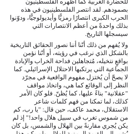
للحضارة الغربية كما أظهره الفلسطينيون
بصمودهم. لقد انتصر الفلسطينيون في هذه
الحرب الكبرى انتصارًا رمزيًّا وأيديولوجيًّا، ودوّنوا
بذلك واحدةً من أعظم الانتصارات التي
سيسجلها التاريخ.
ولا يُفهم من ذلك أنّنا أننا نصور الحقائق التاريخية
بالشكل الذي نرغب في رؤيته، أو أنّنا نؤمن
بواقعٍ نتخيله، مُتجاهلين فداحة الخراب والإبادة
الجماعية التي يرتكبها الاحتلال الإسرائيلي. كما
لا يصحّ أن يُختزل مفهوم الواقعية في مجرّد
النظر إلى الوقائع كما هي، واتخاذ مواقف
"عقلانية" بناءً عليها، كما يُظنّ. فلو كان الأمر
كذلك، لما تمكنا من فهم كلمات شاعر
الاستقلال، محمد عاكف، حين قال: "يا رب، كم
من شموس تغرب في سبيل هلال واحد!" إذ لم
يكن يُجري مقارنةً بين الهلال والشمس، بل كان
يُشير إلى القيمة الرمزية للهلال، ولم يكن هذا