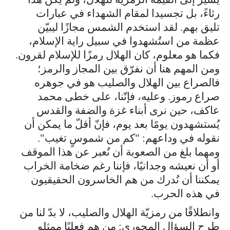
رثاءً، بل تجسيدا لمقام الشهداء في عبارات
تليق بهم. لقد استخدم الشمس مجازًا ليبيّن
عظمة من استُشهدوا في سبيل راية الإسلام،
فكما هو معلوم، كان الهلال رمزًا للإسلام لقرون.
ومن المهم هنا أن نفرّق بين المجاز والرمز؛
فالصراع بين الهلال والصليب هو في جوهره
صراع رموز. وعليه، فإنّنا، على خطى محمد
عاكف، حين نرى أبناء غزة والضفة والقدس
يُستشهدون يومًا بعد يوم، فإنّ أقلّ ما يمكن أن
نقوله في وداعهم: "كم من شموسٍ تغيب".
ومهما بلغ من الصعوبة أن نُعبر عن هذا الموقف
أو أن نعيشه وجدانيًا، فإننا رغم ضخامة الخراب
يمكننا أن نُدرك من هم الخاسرون الحقيقيون
في هذه الحرب.
وانطلاقًا من رمزيّة الهلال والصليب، لا بدّ لنا من
طرح السؤال المحوري: من هم فعليًا ممثلو