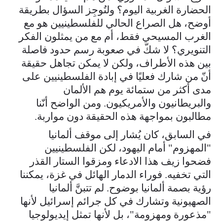
الحضارة الغربية اليوم؟ ولنُوجِز السؤال بطريقة
أوضح، هل الصراع الحالي للفلسطينيين هو مع
الغرب المسيحي فقط، أم مع من يمثلون الفكر
التنويري؟ لا شكّ في صعوبة رسم حدود فاصلة
بين هذه الأطراف، ولكن لا يمكن تجاهل حقيقة
أنّ من شارك فعليًا في إبادة الفلسطينيين على
مدى أكثر من ستمائة يوم هم الألمان
والبريطانيون والأمريكيون. ومن الواضح أنّنا
مطالبون بمواجهة هذه الحقيقة دون مواربة.
في السابق، كان يُشار إلى موقف ألمانيا
"المهزوم" أمام اليهود، لكن الفلسطينيين
فضحوا زيف هذا الادعاء ومزقوا الستار القذر
التي تخفيه. فوراء الدمار الهائل في غزة، يمكننا
رؤية بصمة ألمانيا بوضوح. لم تتبنَّ ألمانيا
الصهيونية وتشارك في كل جرائم إسرائيل لأنها
"مذعورة ومهزومة"، بل لأنها تمثل إيديولوجيا