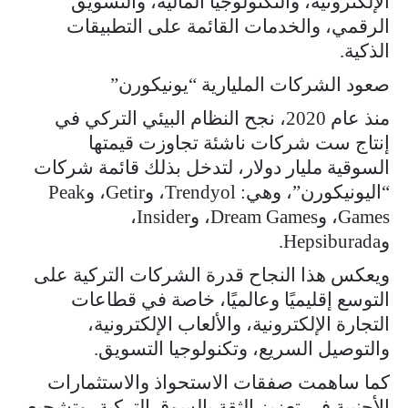
الإلكترونية، والتكنولوجيا المالية، والتسويق
الرقمي، والخدمات القائمة على التطبيقات
الذكية.
صعود الشركات المليارية “يونيكورن”
منذ عام 2020، نجح النظام البيئي التركي في
إنتاج ست شركات ناشئة تجاوزت قيمتها
السوقية مليار دولار، لتدخل بذلك قائمة شركات
“اليونيكورن”، وهي: Trendyol، وGetir، وPeak
Games، وDream Games، وInsider،
وHepsiburada.
ويعكس هذا النجاح قدرة الشركات التركية على
التوسع إقليميًا وعالميًا، خاصة في قطاعات
التجارة الإلكترونية، والألعاب الإلكترونية،
والتوصيل السريع، وتكنولوجيا التسويق.
كما ساهمت صفقات الاستحواذ والاستثمارات
الأجنبية في تعزيز الثقة بالسوق التركية، وتشجيع