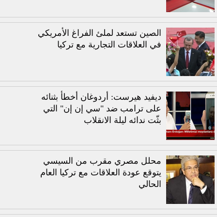
الصين تستعد لملئ الفراغ الأمريكي
في العلاقات التجارية مع تركيا
ديفيد هيرست: أردوغان أخطأ بثنائه
على ترامب ضد "سي إن إن" التي
بثّت ندائه ليلة الانقلاب
محلل مصري مقرب من السيسي
يتوقع عودة العلاقات مع تركيا العام
الحالي