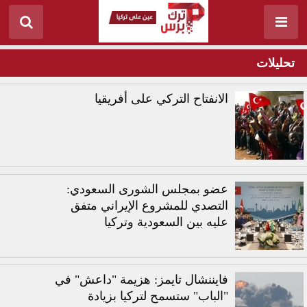
تحليلات
الانفتاح التركي على أفريقيا
عضو بمجلس الشورى السعودي:
التصدي للمشروع الإيراني متفق
عليه بين السعودية وتركيا
فايننشال تايمز: هزيمة "داعش" في
"الباب" ستسمح لتركيا بزيادة