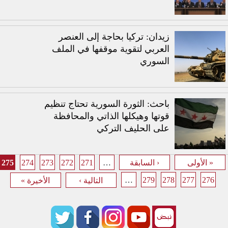
زيدان: تركيا بحاجة إلى العنصر
العربي لتقوية موقفها في الملف
السوري
باحث: الثورة السورية تحتاج تنظيم
قوتها وهيكلها الذاتي والمحافظة
على الحليف التركي
275
274
273
272
271
…
« الأولى
‹ السابقة
الصفحات
…
279
278
277
276
التالية ›
الأخيرة »