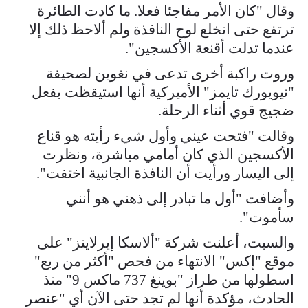
وقال "كان الأمر مفاجئا فعلا. ما كادت الطائرة
ترتفع حتى انخلع لوح النافذة ولم ألاحظ ذلك إلا
عندما تدلت أقنعة الأكسجين".
وروت راكبة أخرى تدعى في نغوين لصحيفة
"نيويورك تايمز" الأميركية أنها استيقظت بفعل
ضجيج قوي أثناء الرحلة.
وقالت "فتحت عيني وأول شيء رأيته هو قناع
الأكسجين الذي كان أمامي مباشرة، ونظرت
إلى اليسار ورأيت أن النافذة الجانبية اختفت".
وأضافت "أول ما تبادر إلى ذهني هو أنني
سأموت".
والسبت، أعلنت شركة "ألاسكا إيرلاينز" على
موقع "إكس" الانتهاء من فحص "أكثر من ربع"
اسطولها من طراز "بوينغ 737 ماكس 9" منذ
الحادث، مؤكدة أنها لم تجد حتى الآن أي "عنصر