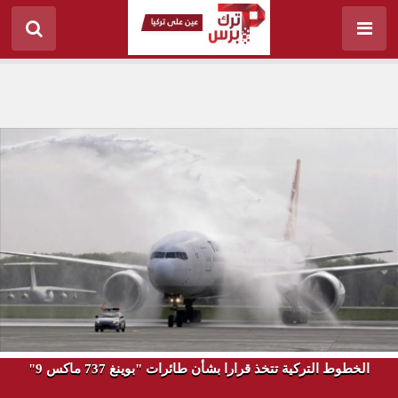
الخطوط التركية تتخذ قرارا بشأن طائرات "بوينغ 737 ماكس 9"