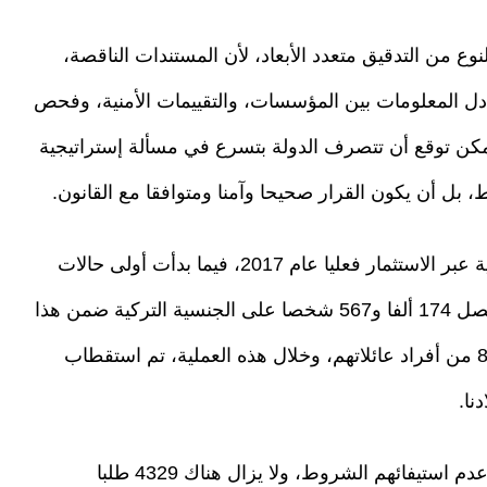
وع من التدقيق متعدد الأبعاد، لأن المستندات الناقصة،
بادل المعلومات بين المؤسسات، والتقييمات الأمنية، وفحص
 يمكن توقع أن تتصرف الدولة بتسرع في مسألة إستراتيجية
 بل أن يكون القرار صحيحا وآمنا ومتوافقا مع القانون.
وقد بدأ برنامج التقدم للحصول على الجنسية التركية عبر الاستثمار فعليا عام 2017، فيما بدأت أولى حالات
منح الجنسية اعتبارا من عام 2018، وحتى اليوم، حصل 174 ألفا و567 شخصا على الجنسية التركية ضمن هذا
الإطار، بينهم 51 ألفا و762 مستثمرا و122 ألفا و805 من أفراد عائلاتهم، وخلال هذه العملية، تم استقطاب
ومن ناحية أخرى، رُفضت طلبات 943 شخصا ثبت عدم استيفائهم الشروط، ولا يزال هناك 4329 طلبا