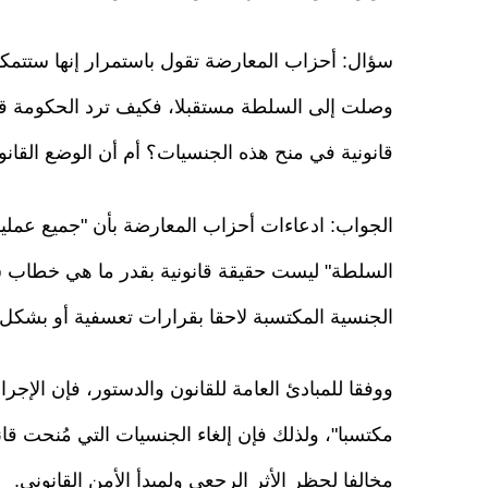
سؤال: أحزاب المعارضة تقول باستمرار إنها ستتمكن م
وصلت إلى السلطة مستقبلا، فكيف ترد الحكومة قانو
قانونية في منح هذه الجنسيات؟ أم أن الوضع القانو
الجواب: ادعاءات أحزاب المعارضة بأن "جميع عمليات
السلطة" ليست حقيقة قانونية بقدر ما هي خطاب سيا
الجنسية المكتسبة لاحقا بقرارات تعسفية أو بشكل
ووفقا للمبادئ العامة للقانون والدستور، فإن الإجراء
مكتسبا"، ولذلك فإن إلغاء الجنسيات التي مُنحت ق
مخالفا لحظر الأثر الرجعي ولمبدأ الأمن القانوني.