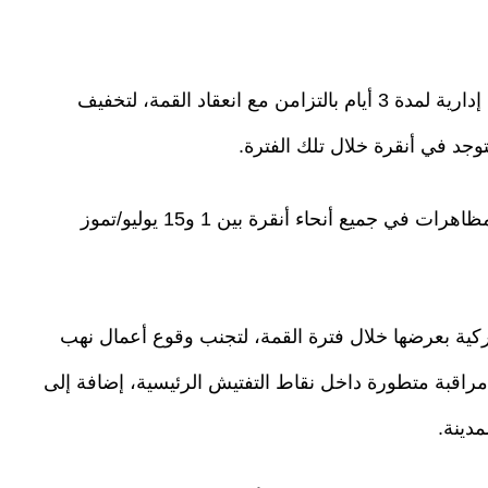
ومن المنتظر أن تعلن السلطات التركية منح عطلة إدارية لمدة 3 أيام بالتزامن مع انعقاد القمة، لتخفيف
وجد في أنقرة خلال تلك الفترة.
السلطات التركية تعتزم فرض حظر شامل على المظاهرات في جميع أنحاء أنقرة بين 1 و15 يوليو/تموز
ركية بعرضها خلال فترة القمة، لتجنب وقوع أعمال نهب
هذا الصدد، ستُركب نحو 100 كاميرا مراقبة متطورة داخل نقاط التفتيش الرئيسية، إضافة إلى