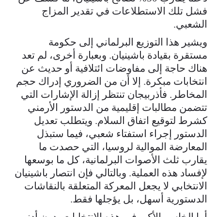
فشل تلك الاستطلاعات في تقدير المزاج
الشعبي.
ويشير هذا التوزيع البرلماني إلى حكومة
مستقرة بقيادة باشينيان. وبعبارة أخرى، لم تعد
هناك حاجة إلى مفاوضات ائتلافية أو حديث عن
انتخابات مبكرة. إلا أن من الضروري إدراك حجم
المخاطر. فأذربيجان تنتظر إزالة الإشارات التي
تتضمن مطالبات إقليمية من الدستور الأرمني
كشرط لتوقيع اتفاق السلام. ويتطلب تعديل
الدستور إجراء استفتاء شعبي، فيما ستبذل
المعارضة الموالية لروسيا، التي حصدت ما
يقارب ثلث الأصوات البرلمانية، كل ما بوسعها
لإفساد هذه العملية. وبالتالي فإن انتصار باشينيان
الانتخابي لا يجعل المعركة المتعلقة بالنقاشات
الدستورية أسهل، بل يؤجلها فقط.
أما الخاسر الأكبر في هذه الانتخابات، دون أدنى