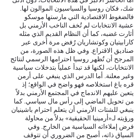
شك، فكان روسيا والسياسيون الموالون لها.
فالضغوط الاقتصادية التي مارستها موسكو
عشية الانتخابات لم تُخف الناخب الأرمني بل
أثارت غضبه، كما أن النظام القديم الذي مثله
كارابيتيان وكوتشاريان رُفض مرة أخرى عبر
صناديق الاقتراع. وفي ظل هذه الصورة، من
المرجح أن تُظهر روسيا احترامها الرسمي لنتائج
الانتخابات، لكنها قد تبدأ عملياً بتدخلات سياسية
وغير معلنة. أما الدرس الذي ينبغي على أرمن
قره باغ استخلاصه فهو واضح في الواقع؛ إذ
يتعين عليهم الاندماج في المجتمع الأرمني بدلاً
من تحويل الماضي إلى رأس مال سياسي. كما
ينبغي للشتات الأرمني أن يتعلم احترام باشينيان
ورؤيته لـ«أرمينيا الحقيقية» بدلاً من محاولة
فرض إملاءاته السياسية من الخارج. وفي
السياق ذاته، أصبح من الضروري أن تتوقف