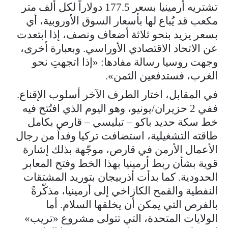
تشتريه أرمينيا بسعر 177.5 دولاراً لكل ألف متر
مكعب قد يُباع لها بأسعار السوق الأوروبية، أي
بسعر يزيد بنحو ثلاثة أضعاف ونصف، إذا ابتعدت
عن الاتحاد الاقتصادي الأوراسي. وبعبارة أخرى،
وجهت روسيا رسالة مفادها: «إذا اتجهتِ نحو
الغرب، فستدفعين الثمن».
في المقابل، اختار الطرف الآخر أسلوب الإقناع.
ففي 2 حزيران/يونيو، وهو اليوم الذي افتُتح فيه
خط سكة حديد باكو – تبليسي – قارص بكامل
طاقته التشغيلية، استضافت تركيا وفداً من رجال
الأعمال الأرمن في قارص، موجّهة بذلك إشارة
قوية بشأن ربط أرمينيا بهذا الخط وفتح المعابر
الحدودية. كما بدأت أذربيجان بتوريد المشتقات
النفطية والقمح الكازاخي إلى أرمينيا، مذكّرةً
بالفرص التي يمكن أن يخلقها السلام. أما
الولايات المتحدة، التي تتولى مشروع «تريب»