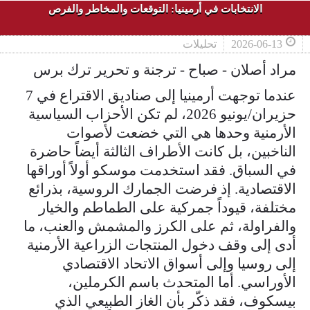
الانتخابات في أرمينيا: التوقعات والمخاطر والفرص
2026-06-13
تحليلات
مراد أصلان - صباح - ترجنة و تحرير ترك برس
عندما توجهت أرمينيا إلى صناديق الاقتراع في 7
حزيران/يونيو 2026، لم تكن الأحزاب السياسية
الأرمنية وحدها هي التي خضعت لأصوات
الناخبين، بل كانت الأطراف الثالثة أيضاً حاضرة
في السباق. فقد استخدمت موسكو أولاً أوراقها
الاقتصادية. إذ فرضت الجمارك الروسية، بذرائع
مختلفة، قيوداً جمركية على الطماطم والخيار
والفراولة، ثم على الكرز والمشمش والعنب، ما
أدى إلى وقف دخول المنتجات الزراعية الأرمنية
إلى روسيا وإلى أسواق الاتحاد الاقتصادي
الأوراسي. أما المتحدث باسم الكرملين،
بيسكوف، فقد ذكّر بأن الغاز الطبيعي الذي