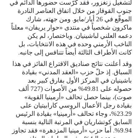
لتشغيل زنغزور، فقد كرّست حضورها الدائم في
جنوب القوقاز من خلال اتفاق العناصر النادرة
الموقّع في 26 أيار/مايو. ومن جهته، شارك
ماكرون شخصياً في منتدى «حوار يريفان» معلناً
دعمه العلني لباشينيان. وباختصار، لم يكن
الناخب الأرمني وحده في هذه الانتخابات، بل
كانت الأطراف الثالثة أيضاً تتنافس إلى جانبه.
وقد أعلنت نتائج صناديق الاقتراع الفائز في هذا
السباق. إذ حلّ حزب «العقد المدني» بقيادة
باشينيان في المركز الأول بفارق كبير بعد
حصوله على 49.81% من الأصوات (727 ألف
صوت)، بينما حصل تحالف «أرمينيا القوية»
بقيادة رجل الأعمال الروسي كارابيتيان على
23.29%، وجاء تحالف «أرمينيا» بقيادة الرئيس
السابق كوتشاريان في المرتبة التالية بنسبة
9.94%. أما حزب «أرمينيا المزدهرة» فقد تجاوز