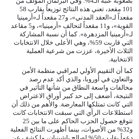
بصعوبة عتبة الـ4%. وفي البرلمان المؤلف من
101 مقعد، تعني هذه النتائج توزيعاً يقارب 58
مقعداً لـ«العقد المدني»، و27 مقعداً لـ«أرمينيا
القوية»، و11 مقعداً لتحالف «أرمينيا»، و5 مقاعد
لـ«أرمينيا المزدهرة». كما أن نسبة المشاركة
التي قاربت 59%، وهي الأعلى خلال الانتخابات
الثلاث الأخيرة، عززت من شرعية العملية
الانتخابية.
كما أن التقييم الأولي لمراقبي منظمة الأمن
والتعاون في أوروبا، والذي أكد عدم رصد
مخالفات واسعة النطاق من شأنها التأثير في
النتيجة، أضعف إلى حد كبير أوراق الاعتراض
التي كانت تمتلكها المعارضة. والأهم من ذلك أن
استطلاعات الرأي التي سبقت الانتخابات كانت
تتوقع حصول الحزب الحاكم على ما بين 25
و32% من الأصوات، بينما أظهرت النتائج الفعلية
دعماً يقارب 50% لصالح باشينيان، ما كشف عن