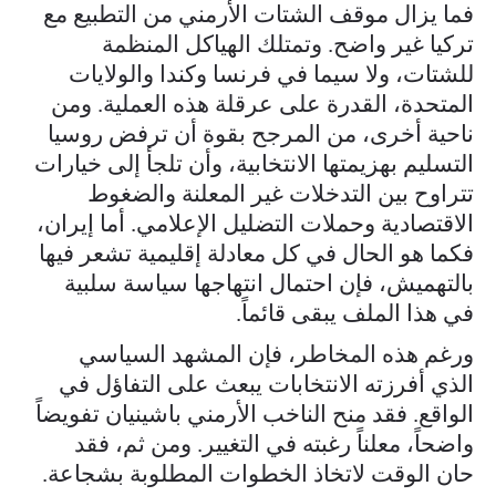
فما يزال موقف الشتات الأرمني من التطبيع مع
تركيا غير واضح. وتمتلك الهياكل المنظمة
للشتات، ولا سيما في فرنسا وكندا والولايات
المتحدة، القدرة على عرقلة هذه العملية. ومن
ناحية أخرى، من المرجح بقوة أن ترفض روسيا
التسليم بهزيمتها الانتخابية، وأن تلجأ إلى خيارات
تتراوح بين التدخلات غير المعلنة والضغوط
الاقتصادية وحملات التضليل الإعلامي. أما إيران،
فكما هو الحال في كل معادلة إقليمية تشعر فيها
بالتهميش، فإن احتمال انتهاجها سياسة سلبية
في هذا الملف يبقى قائماً.
ورغم هذه المخاطر، فإن المشهد السياسي
الذي أفرزته الانتخابات يبعث على التفاؤل في
الواقع. فقد منح الناخب الأرمني باشينيان تفويضاً
واضحاً، معلناً رغبته في التغيير. ومن ثم، فقد
حان الوقت لاتخاذ الخطوات المطلوبة بشجاعة.