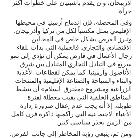
أذربيجان، وأن يقدم باشينيان على خطوات أكثر
جرأة.
وفي المحصلة، فإن اندماج أرمينيا في محيطها
الإقليمي يمثل مكسباً لكل من تركيا وأذربيجان.
وتبرز الفرص بشكل خاص في المجالين
الاقتصادي والتجاري. فالعملية التي بدأت بلقاء
رجال الأعمال في قارص يمكن أن تؤدي إلى نمو
سريع في التبادل التجاري المتبادل بين شرق
الأناضول وأرمينيا. كما يمكن لقطاعات الأغذية
والبناء والسياحة والصناعة الإقليمية والمنتجات
الزراعية ومشروع «مفترق السلام» أن تنشط
المناطق الخلفية التي بقيت معطلة لفترة
طويلة. إلا أنه يجب عدم إغفال ضرورة إدارة
الأعباء الاجتماعية التي راكمتها ذاكرة قرن كامل
من الزمن بحذر سياسي كبير.
ومن ثم، ينبغي رؤية المخاطر إلى جانب الفرص.