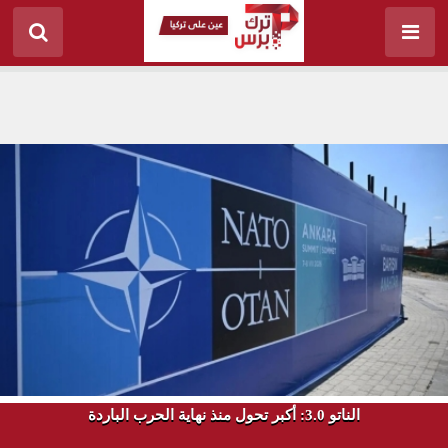
الناتو 3.0: أكبر تحول منذ نهاية الحرب الباردة