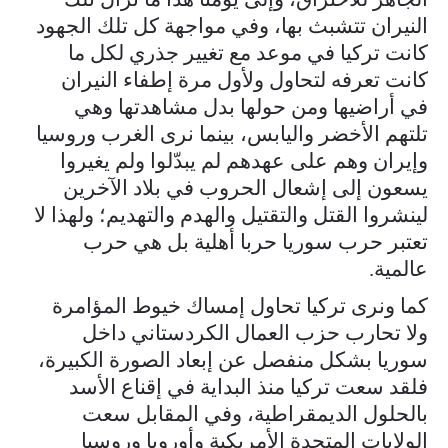
النيران تتشبث بها، وفي مواجهة كل تلك الجهود
كانت تركيا في موعد مع تغيير جذري لكل ما
كانت تعرفه لتحاول ولأول مرة إطفاء النيران
في أراضيها ومن حولها بدل مشاهدتها وهي
تلتهم الأخضر واليابس، بينما نرى الغرب وروسيا
وإيران وهم على عهدهم لم يبدّلوا ولم يغيروا
يسعون إلى إشعال الحروب في بلاد الآخرين
لينشروا القتل والتقتيل والهدم والتهديم؛ ولهذا لا
تعتبر حرب سوريا حربا أهلية بل هي حرب
عالمية.
كما ونرى تركيا تحاول إمساك خيوط المؤامرة
ولا تحارب حزب العمال الكردستاني داخل
سوريا بشكل منفصل عن إبعاد الصورة الكبيرة،
فلقد سعت تركيا منذ البداية في إقناع الأسد
بالحلول الديمقراطية، وفي المقابل سعت
الولايات المتحدة الأمريكية وأوروبا وروسيا