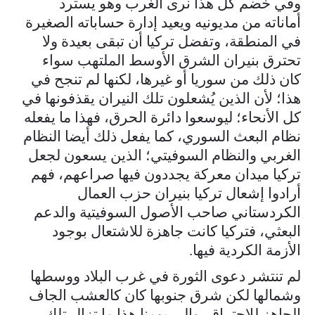
وفي خضم كل هذا نرى الغرب وهو يسترد
أماناته من مديونيه ويعيد إدارة حساباته الصغيرة
في المنطقة، وتفضل تركيا أن تبقى بعيدة ولا
تحترق بنيران الشرق الأوسط الملتهب سواء
كان ذلك من سوريا أو غيرها، لكنها لم تنجح في
هذا؛ لأن الذين يُشعلون تلك النيران يقذفونها في
كل الأنحاء؛ ليوسعوا دائرة الحرق، فهذا ما يفعله
نظام البعث السوري، كما يفعل ذلك أيضا النظام
الغربي والنظام السوفيتي؛ الذين يسعون لجعل
تركيا ميدان معركة يجددون فيها صراعهم، فهم
أرادوا إشعال تركيا بنيران حزب العمال
الكردستاني صاحب الأصول السوفيتية والدعم
البعثي، فتركيا كانت جاهزة للاشتعال بوجود
الأزمة الكردية فيها.
لم تنتشر دعوى الثورة في غرب البلاد ووسطها
وشمالها لكن شرق جنوبها كان كالعشب الجاف
الجاهز للاحتراق، وإلى يومنا هذا ما تزال تلك