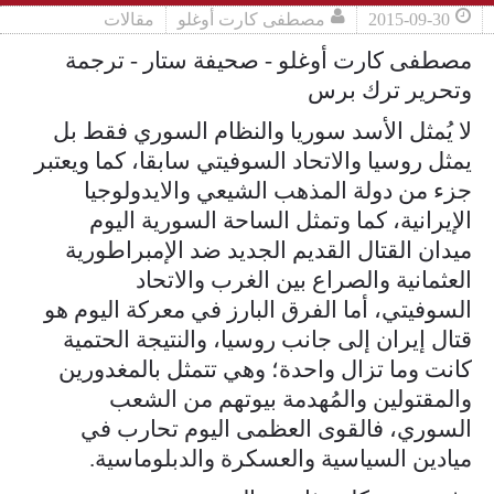
2015-09-30
مصطفى كارت أوغلو
مقالات
مصطفى كارت أوغلو - صحيفة ستار - ترجمة
وتحرير ترك برس
لا يُمثل الأسد سوريا والنظام السوري فقط بل
يمثل روسيا والاتحاد السوفيتي سابقا، كما ويعتبر
جزء من دولة المذهب الشيعي والايدولوجيا
الإيرانية، كما وتمثل الساحة السورية اليوم
ميدان القتال القديم الجديد ضد الإمبراطورية
العثمانية والصراع بين الغرب والاتحاد
السوفيتي، أما الفرق البارز في معركة اليوم هو
قتال إيران إلى جانب روسيا، والنتيجة الحتمية
كانت وما تزال واحدة؛ وهي تتمثل بالمغدورين
والمقتولين والمُهدمة بيوتهم من الشعب
السوري، فالقوى العظمى اليوم تحارب في
ميادين السياسية والعسكرة والدبلوماسية.