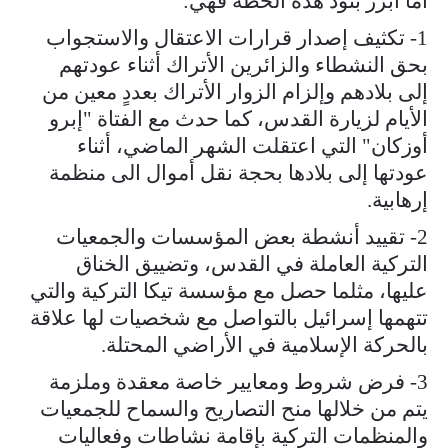
أما أبرز بنود هذه الخطة فهي:
1- تكثيف إصدار قرارات الاعتقال والاستجواب
بحق النشطاء والزائرين الأتراك أثناء عودتهم
إلى بلادهم وإلزام الزوار الأتراك بعددٍ معين من
الأيام لزيارة القدس، كما حدث مع الفتاة "إبرو
أوزكان" التي اعتقلت الشهر الماضي، أثناء
عودتها إلى بلادها بحجة نقل أموال الى منظمة
إرهابية.
2- تقييد أنشطة بعض المؤسسات والجمعيات
التركية العاملة في القدس، وتضييق الخناق
عليها، مثلما حصل مع مؤسسة تيكا التركية والتي
تتهمها إسرائيل بالتواصل مع شخصيات لها علاقة
بالحركة الإسلامية في الأراضي المحتلة.
3- فرض شروط ومعايير خاصة معقدة وملزمة
يتم من خلالها منح التصاريح والسماح للجمعيات
والمنظمات التركية بإقامة نشاطات وفعاليات