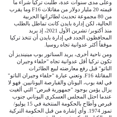
وعلى مدى سنوات عدة، طلبت تركيا شراء ما
قيمته 20 مليار دولار من مقاتلات F16 وما يقرب
من 80 مجموعة تحديث لطائراتها الحربية
الحالية، لكن إدارة بايدن كانت تماطل بالطلب
منذ أكتوبر/ تشرين الأول 2021، إذ يريد
المحافظون الجدد في إدارة بايدن أن تتخذ تركيا
موقفاً أكثر عدوانية تجاه روسيا.
ومن ناحية أخرى، يريد السناتور بوب مينينديز أن
تكون تركيا أقل عدوانية تجاه "حلفاء وجيران
الناتو" قبل رفع معارضته لبيع الطائرات
المقاتلة F16. وتعني عبارة "حلفاء وجيران الناتو"
في لغة بوب، اليونان والقبارصة اليونانيين. فهو لا
يزال يؤمن بوجود "جمهورية قبرص" التي ألغيت
عندما احتل المجلس العسكري اليوناني جنوب
قبرص وأطاح بالحكومة المنتخبة في 15 يوليو/
تموز 1974. وأي إشارة من قبل الحكومة التركية