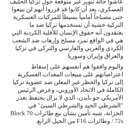
عاشوا حالة تنوير غير متوقعة حول تركيا الحليف
العسكري، بعد أن كانوا قد قرروا أنهم لن يبيعوا
حتى مصباحاً أمامياً بسيطاً للمركبات العسكرية
التركية خشية أن تستخدمها تركيا ضد ما
يعتقدون أنه حقوق الإنسان للأقلية الكردية التي
هي في الواقع تمرد مسلح وإرهاب ضد الشعب
الكردي والعربي والفارسي والتركي في تركيا
والعراق وإيران وسوريا.
واليوم وافقوا هم أنفسهم على إسقاط
اعتراضاتهم على مبيعات المعدات العسكرية
إلى تركيا والحظر غير المعلن ضد عضوية تركيا
الكاملة في الاتحاد الأوروبي، وعرض الرئيس
الأمريكي جو بايدن، الذي لا يزال يحتفظ بعذر
"الشرطي الجيد والشرطي السيئ" في
الخزانة، شبه تأمين بشأن بيع طائرات Block 70
/ 72s وطائرات F16 من الجيل الرابع.