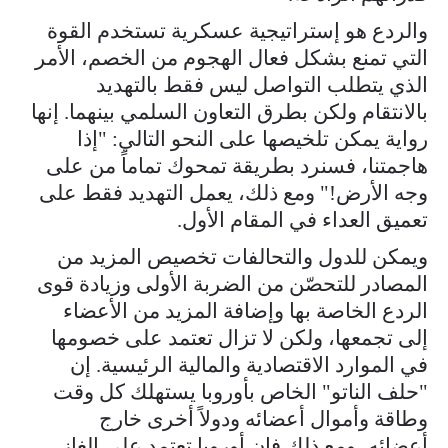
والردع هو إستراتيجية عسكرية تستخدم القوة
التي تمنع بشكل فعال الهجوم من الخصم، الأمر
الذي يتطلب التواصل ليس فقط بالتهديد
بالانتقام ولكن بطرق التعاون السلمي بينهما. إنها
رواية يمكن تلخيصها على النحو التالي: "إذا
هاجمتنا، فسنرد بطريقة تمحوك تماماً من على
وجه الأرض!" ومع ذلك، يعمل التهديد فقط على
تعميق العداء في المقام الأول.
ويمكن للدول والتحالفات تخصيص المزيد من
المصادر للتحصّن من الضربة الأولى وزيادة قوى
الردع الخاصة بها وإضافة المزيد من الأعضاء
إلى تجمعها، ولكن لا تزال تعتمد على خصومها
في الموارد الاقتصادية والمالية الرئيسية. إن
"حلف الناتو" الخاص بأوروبا يستهلك كل وقت
وطاقة وأموال أعضائه ودولاً أخرى خارج
أعضائه، ومع ذلك فإن أوروبا تعتمد على الغاز