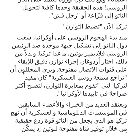
الروسي! هذه الحقيقة وحدها كافية لتحويل
الناتو إلى فزّاعة أو "رجل قش".
تركيا الآن "تضبط التوازن''
منذ بدء الهجوم الروسي على أوكرانيا، سعت
دول الناتو إلى تشكيل جبهة موحدة ضد الرئيس
الروسي فلاديمير بوتين، ماعدا تركيا. وبدلاً من
ذلك، اختار أردوغان إجراء توازن دقيق للإبقاء
على قنوات الاتصال مفتوحة. ويرى المحللون أن
"تراجع سمعة روسيا العسكرية" كان مفيداً
لتركيا التي "تقوم بمعايرة التوازن، لتصبح أكثر
صراحةً في تأييدها لأوكرانيا".
ويعتقد العديد من الخبراء والأعضاء السابقين
في المؤسسات الدبلوماسية والعسكرية أن نهج
تركيا هو الذي يجعل من الناتو قوة ردع حقيقية
من خلال توفير قناة مفتوحة لبوتين إذ يمكّن