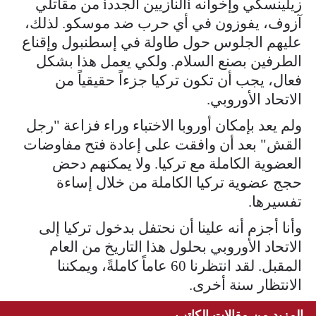
زيلينسكي وإخوانه iالنازيين الجددi من مقاتلي
آزوف، يفوزون في أي حرب ضد موسكو. لذلك،
عليهم الجلوس حول طاولة في إسطنبول وإقناع
الطرفين بصنع السلام. ولكي يعمل هذا بشكل
فعال، يجب أن تكون تركيا جزءاً حقيقياً من
الاتحاد الأوروبي.
ولم يعد بإمكان أوروبا الاختباء وراء فزاعة "رجل
القش" بعد أن وافقت على إعادة فتح مفاوضات
العضوية الكاملة مع تركيا. ولا يمكنهم دحض
حجج عضوية تركيا الكاملة من خلال إساءة
تفسيرها.
وأنا أجزم أنه علينا أن نحتفل بدخول تركيا إلى
الاتحاد الأوروبي بحلول هذا التاريخ من العام
المقبل. لقد انتظرنا 60 عاماً كاملةً، ويمكننا
الانتظار سنة أخرى.
المزيد من مقالات الكاتب