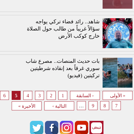
شاهد.. رائد فضاء تركي يواجه
سؤالاً غريباً من طالب حول الصلاة
خارج كوكب الأرض
بات حديث المنصات.. مصرع شاب
سوري غرقاً بعد إنقاذه شرطيتين
تركيتين (فيديو)
6
5
4
3
2
1
« الأولى
‹ السابقة
الصفحات
…
9
8
7
التالية ›
الأخيرة »