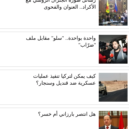
رسائل صورة الجنرال الروسي مع
الأكراد.. العنوان والفحوى
واحدة بواحدة.. "سلو" مقابل ملف
"ضرّاب"
كيف يمكن لتركيا تنفيذ عمليات
عسكرية ضد قنديل وسنجار؟
هل انتصر بارزاني أم خسر؟