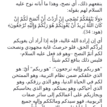
ينفعهم ذلك، أي نصح، وهذا ما أبانه نوح عليه
السلام لهم بقوله:
﴿وَلَا يَنْفَعُكُمْ نُصْحِي إِنْ أَرَدْتُ أَنْ أَنْصَحَ لَكُمْ إِنْ
كَانَ اللَّهُ يُرِيدُ أَنْ يُغْوِيَكُمْ هُوَ رَبُّكُمْ وَإِلَيْهِ تُرْجَعُونَ﴾
(هود: 34).
أي إن إرادة الله غالبة، فإنه إذا أراد أن يغويكم
لِردِّكم الحق، فلو حرصتُ غاية مجهودي ونصحت
لكم أتمّ النصح –وهو قد فعل عليه السلام-
فليس ذلك بنافع لكم شيئاً .
"هو ربكم وإليه ترجعون": "هو ربكم" أيّ: هو
الذي خلقكم ضمن نظام التربية، وهو الممتحن
لكم في الحياة الدنيا، وهو الذي رزقكم، وهو
الذي أحياكم، وهو يميتكم، وهو الذي يحاسبكم
ويجازيكم على أعمالكم إلى سائر صفات
الربوبية، فهو سيدكم ومالككم وإليه جميع