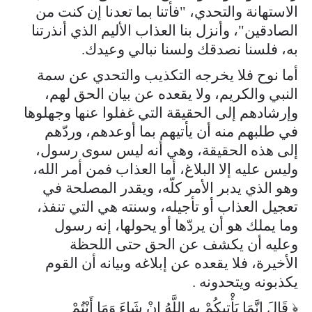
الاستهانة والتحدي، "فأتنا بما تعدنا إن كنت من
الصادقين"، وأنزل بنا العذاب الأليم الذي أنذرتنا
به، فلسنا نصدقك ولسنا نبالي وعيدك.
أما نوح فلا يخرجه التكذيب والتحدي عن سمة
النبي والكريم، ولا يقعده عن بيان الحق لهم،
وإرشادهم إلى الحقيقة التي غفلوا عنها وجهلوها
في طلبهم منه أن يأتيهم بما أوعدهم، وردّهم
إلى هذه الحقيقة، وهي أنه ليس سوى رسول،
وليس عليه إلا البلاغ، أما العذاب فمن أمر الله،
وهو الذي يدبر الأمر كلّه، ويقدر المصلحة في
تعجيل العذاب أو تأجيله، وسنته هي التي تنفذ،
وما يملك هو أن يردّها أو يحولها، إنه رسول
وعليه أن يكشف عن الحق حتى اللحظة
الأخيرة، فلا يقعده عن إبلاغه وبيانه أن القوم
يكذبونه ويتحدونه .
﴿ قَالَ إِنَّمَا يَأْتِيكُمْ بِهِ اللَّهُ إِنْ شَاءَ وَمَا أَنْتُمْ