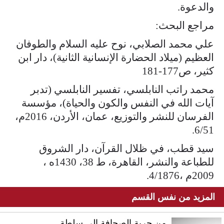
والدعوة.
مراجع البحث:
علي محمد الصلابي، نوح عليه السلام والطوفان
العظيم (ميلاد الحضارة الإنسانية الثانية)، دار ابن
كثير، ص177-181
محمد راتب النابلسي، تفسير النابلسي (تدبر
آيات الله في النفس والكون والحياة)، مؤسسة
الفرسان للنشر والتوزيع، عمان، الأردن، 2016م،
6/51.
سيد قطب، في ظلال القرآن، دار الشروق
للطباعة والنشر، القاهرة، ط 38، 1430ه ،
2009م ،4/1876.
المزيد من نفس القسم
من حرية الصحافة إلى سلطة