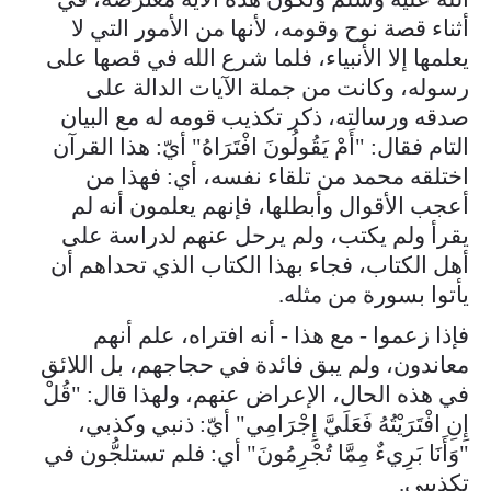
أثناء قصة نوح وقومه، لأنها من الأمور التي لا
يعلمها إلا الأنبياء، فلما شرع الله في قصها على
رسوله، وكانت من جملة الآيات الدالة على
صدقه ورسالته، ذكر تكذيب قومه له مع البيان
التام فقال: "أَمْ يَقُولُونَ افْتَرَاهُ" أيّ: هذا القرآن
اختلقه محمد من تلقاء نفسه، أي: فهذا من
أعجب الأقوال وأبطلها، فإنهم يعلمون أنه لم
يقرأ ولم يكتب، ولم يرحل عنهم لدراسة على
أهل الكتاب، فجاء بهذا الكتاب الذي تحداهم أن
يأتوا بسورة من مثله.
فإذا زعموا - مع هذا - أنه افتراه، علم أنهم
معاندون، ولم يبق فائدة في حجاجهم، بل اللائق
في هذه الحال، الإعراض عنهم، ولهذا قال: "قُلْ
إِنِ افْتَرَيْتُهُ فَعَلَيَّ إِجْرَامِي" أيّ: ذنبي وكذبي،
"وَأَنَا بَرِيءٌ مِمَّا تُجْرِمُونَ" أي: فلم تستلجُّون في
تكذيبي.