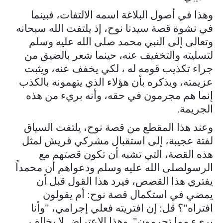
وهذا في أصول البلاغة اسمه الالتفات، فبينما
في نشوة قصة سيدنا نوح، إذ يلتفت الله سبحانه
وتعالى إلى النبي محمد صلى الله عليه وسلم
لتسليته والتخفيف عنه، حينما شعر بالضيق من
جراء تكذيب قومه له ، لكي يخفف عنه، ويثبت
عزيمته، ويذكره بأن هؤلاء الذي يتهمونه بالكذب
إنما هم مجرمون في حقه، وأنه بريء من هذه
الجريمة.
وعند هذا المقطع من قصة نوح، يلتفت السياق
لفتة عجيبة، إلى استقبال مشركي قريش لمثل
هذه القصة، التي تشبه أن تكون قصتهم مع
الرسولصلى الله عليه وسلم ودعواهم أن محمداً
يفتري هذا القصص، فيرد هذا القول قبل أن
يمضي في استكمال قصة نوح: أم يقولون
افتراه"؟ قل: إن افتريته فعلي إجرامي، "وأنا
بريء مما تجرمون". وهذا الاعتراض لا يخالف