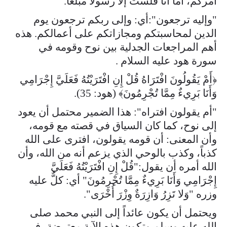
أمركم، أما أنا فلست إلا رسولاً مبلِّغاً.
"وإليه ترجعون":أي: وإلى ربكم ترجعون يوم
الدين لمحاسبتكم ومجازاتكم على أعمالكم. هذه
أهم المراجعات الجدلية بين نوح وقومه في
سورة هود عليه السلام .
﴿أَمْ يَقُولُونَ افْتَرَاهُ قُلْ إِنِ افْتَرَيْتُهُ فَعَلَيَّ إِجْرَامِي
وَأَنَا بَرِيءٌ مِمَّا تُجْرِمُونَ﴾ (هود: 35).
"أم يقولون افتراه": هذا الضمير محتمل أن يعود
إلى نوح، كما كان السياق في قصته مع قومه،
وأن المعنى: أن قومه يقولون، افترى على الله
كذباً، وكذب بالوحي الذي يزعم أنه من الله، وأن
الله أمره أن يقول:"قُلْ إِنِ افْتَرَيْتُهُ فَعَلَيَّ
إِجْرَامِي وَأَنَا بَرِيءٌ مِمَّا تُجْرِمُونَ" أي: كلٌّ عليه
وزره "وَلا تَزِرُ وَازِرَةٌ وِزْرَ أُخْرَى".
ويحتمل أن يكون عائداً إلى النبي محمد صلى
الله عليه وسلم وتكون هذه الآية معترضة، في