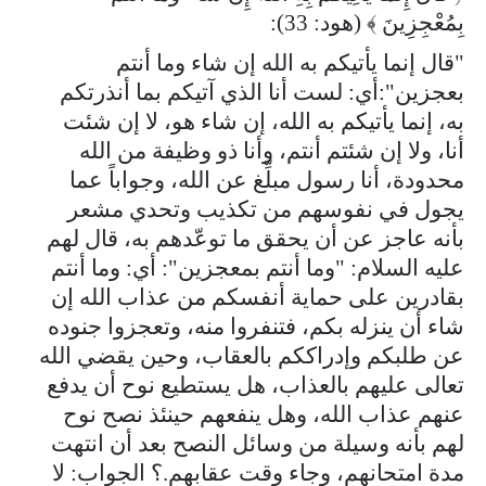
بِمُعْجِزِينَ ﴾ (هود: 33):
"قال إنما يأتيكم به الله إن شاء وما أنتم
بعجزين":أي: لست أنا الذي آتيكم بما أنذرتكم
به، إنما يأتيكم به الله، إن شاء هو، لا إن شئت
أنا، ولا إن شئتم أنتم، وأنا ذو وظيفة من الله
محدودة، أنا رسول مبلِّغ عن الله، وجواباً عما
يجول في نفوسهم من تكذيب وتحدي مشعر
بأنه عاجز عن أن يحقق ما توعّدهم به، قال لهم
عليه السلام: "وما أنتم بمعجزين": أي: وما أنتم
بقادرين على حماية أنفسكم من عذاب الله إن
شاء أن ينزله بكم، فتنفروا منه، وتعجزوا جنوده
عن طلبكم وإدراككم بالعقاب، وحين يقضي الله
تعالى عليهم بالعذاب، هل يستطيع نوح أن يدفع
عنهم عذاب الله، وهل ينفعهم حينئذ نصح نوح
لهم بأنه وسيلة من وسائل النصح بعد أن انتهت
مدة امتحانهم، وجاء وقت عقابهم.؟ الجواب: لا