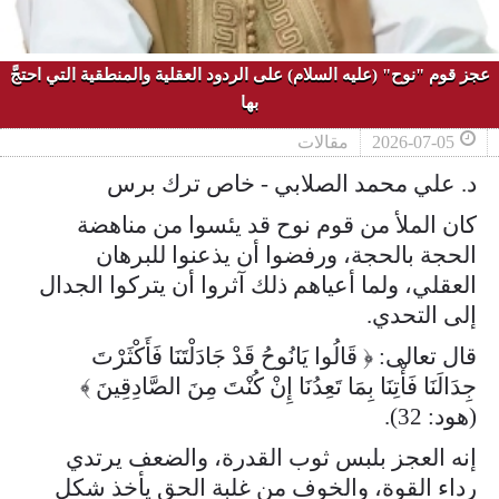
عجز قوم "نوح" (عليه السلام) على الردود العقلية والمنطقية التي احتجَّ
بها
2026-07-05
مقالات
د. علي محمد الصلابي - خاص ترك برس
كان الملأ من قوم نوح قد يئسوا من مناهضة
الحجة بالحجة، ورفضوا أن يذعنوا للبرهان
العقلي، ولما أعياهم ذلك آثروا أن يتركوا الجدال
إلى التحدي.
قال تعالى: ﴿ قَالُوا يَانُوحُ قَدْ جَادَلْتَنَا فَأَكْثَرْتَ
جِدَالَنَا فَأْتِنَا بِمَا تَعِدُنَا إِنْ كُنْتَ مِنَ الصَّادِقِينَ ﴾
(هود: 32).
إنه العجز بلبس ثوب القدرة، والضعف يرتدي
رداء القوة، والخوف من غلبة الحق يأخذ شكل