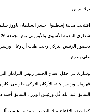
ترك برس
افتتحت مدينة إسطنبول جسر السلطان ياووز سليم
شط
بحضور الرئيس التركي رجب طيب أردوغان ورئيس ا
علي يلدرم.
وشارك في حفل افتتاح الجسر رئيس البرلمان الت
قهرمان ورئيس هيئة الأركان التركي خلوصي أكار و
السابق عبد الله غُل ورئيس الوزراء السابق أحمد دا
كما حضر الافتتاح ملك البحرين حمد بن عيسى آل 