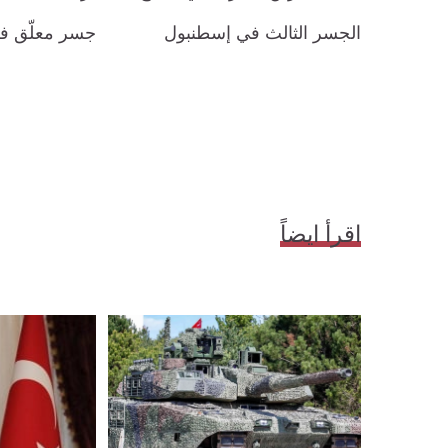
الجسر الثالث في إسطنبول
جسر معلّق في
اقرأ ايضاً