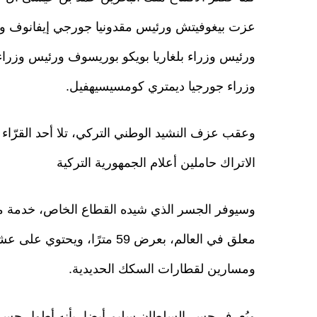
عزت بيغوفيتش ورئيس مقدونيا جورجي إيفانوف 
ورئيس وزراء بلغاريا بويكو بوريسوف ورئيس وزراء
وزراء جورجيا ديمتري كومسيسيهفيل.
وعقب عزف النشيد الوطني التركي، تلا أحد القرّاء 
الاتراك حاملين أعلام الجمهورية التركية
ومسارين لقطارات السكك الحديدية.
ويُعرف جسر السلطان سليم أيضا، بأنه أطول جسر