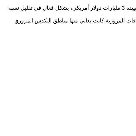
ومن المتوقع أن يسهم الجسر الذي بلغت تكلفة تشييده 3 مليارات دولار أمريكي، بشكل فعال في تقليل نسبة
اقات المرورية كانت تعاني منها مناطق التكدس المروري