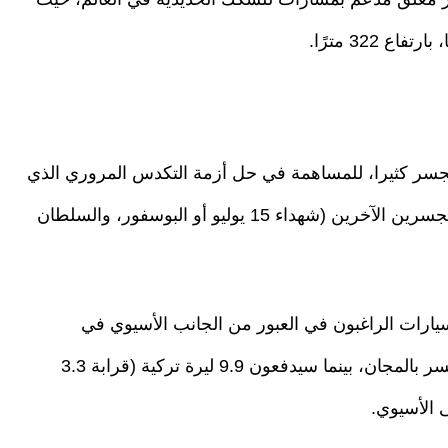
جسر كثيرا، للمساهمة في حل أزمة التكدس المروري الذي
تعاني منه المدينة، فضلا عن تخفيف الكثافة على الجسرين الآخرين (شهداء 15 يوليو أو البوسفور، والسلطان
، سيتمكن أصحاب السيارات الراغبون في العبور من الجانب الأسيوي في
إسطنبول إلى الجانب الأوروبي فقط، استخدام الجسر بالمجان، بينما سيدفعون 9.9 ليرة تركية (قرابة 3.3
ى الأسيوي.