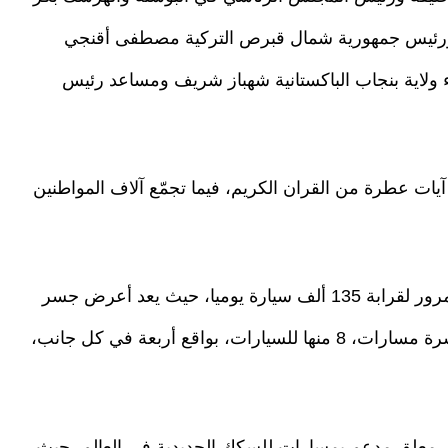
ورئيس جمهورية شمال قبرص التركية مصطفى أقنجي
 ولاية بنجاب الباكستانية شهباز شريف ومساعد رئيس
آيات عطرة من القران الكريم، فيما تجمّع آلاف المواطنين
وسيوفر الجسر الذي شيده القطاع الخاص، خدمة مرور لقرابة 135 ألف سيارة يوميا، حيث يعد أعرض جسر
معلق في العالم، بعرض 59 مترًا، ويحتوي على عشرة مسارات، 8 منها للسيارات، بواقع أربعة في كل جانب،
 معلق مدعم بمسارات للسكك الحديدية في العالم، حيث