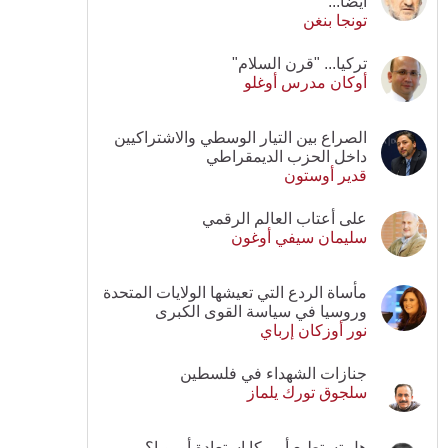
أيضا...
تونجا بنغن
تركيا... "قرن السلام"
أوكان مدرس أوغلو
الصراع بين التيار الوسطي والاشتراكيين
داخل الحزب الديمقراطي
قدير أوستون
على أعتاب العالم الرقمي
سليمان سيفي أوغون
مأساة الردع التي تعيشها الولايات المتحدة
وروسيا في سياسة القوى الكبرى
نور أوزكان إرباي
جنازات الشهداء في فلسطين
سلجوق تورك يلماز
هل تستطيع أمريكا استعادة أوروبا؟