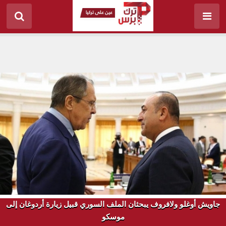
جاويش أوغلو ولافروف يبحثان الملف السوري قبيل زيارة أردوغان إلى
موسكو