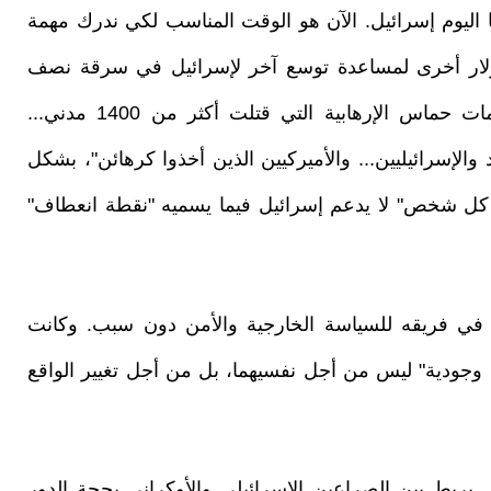
 اليوم إسرائيل. الآن هو الوقت المناسب لكي ندرك مهمة
كي جو بايدن: إرسال 100 مليار دولار أخرى لمساعدة توسع آخر لإسرائيل في سرقة نصف
قطاع غزة. وكلما صور الوضع الذي خلقته "هجمات حماس الإرهابية التي قتلت أكثر من 1400 مدني...
الإسرائيليين... والأميركيين الذين أخذوا كرهائن"، بشكل
 كل شخص" لا يدعم إسرائيل فيما يسميه "نقطة انعطاف"
 في فريقه للسياسة الخارجية والأمن دون سبب. وكانت
 وجودية" ليس من أجل نفسيهما، بل من أجل تغيير الواقع
 يربط بين الصراعين الإسرائيلي والأوكراني بحجة الدور