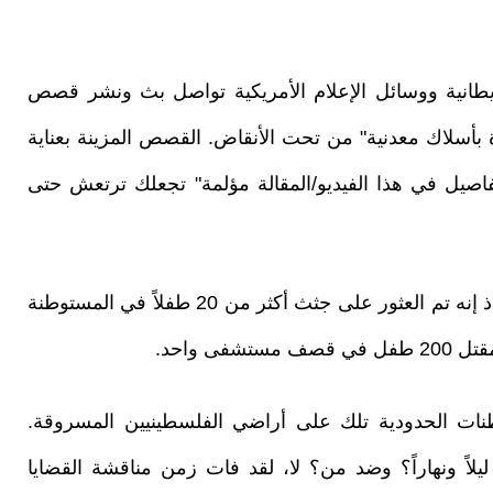
ريطانية ووسائل الإعلام الأمريكية تواصل بث ونشر قصص
يدة بأسلاك معدنية" من تحت الأنقاض. القصص المزينة بعناية
اصيل في هذا الفيديو/المقالة مؤلمة" تجعلك ترتعش حتى
ووفقاً لهيئة الإذاعة البريطانية، قال أحد عمال الإنقاذ إنه تم العثور على جثث أكثر من 20 طفلاً في المستوطنة
ى واحد.
نات الحدودية تلك على أراضي الفلسطينيين المسروقة.
يلاً ونهاراً؟ وضد من؟ لا، لقد فات زمن مناقشة القضايا