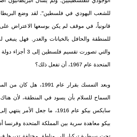
الوجودي للفلسطينيين. ولم يسأل البريطانيون أ
للشعب اليهودي في فلسطين". لقد وضع البريطانيون 
قانونياً، في موقف لم يكن بوسعها الاعتراض على إ
والتي تصورت تقسيم
المتحدة عام 1967، أن تفعل ذلك؟
وبعد التمسك بقرار عام 
السماح للسلام بأن يسود في المنطقة، لأن هناك
سايكس بيكو عام 1916، ما جعل ا
بيكو معاهدة سرية بين المملكة المتحدة وفرنسا أ
تحت سيطرة تركيا، إلى مناطق مختلفة تديرها فرن