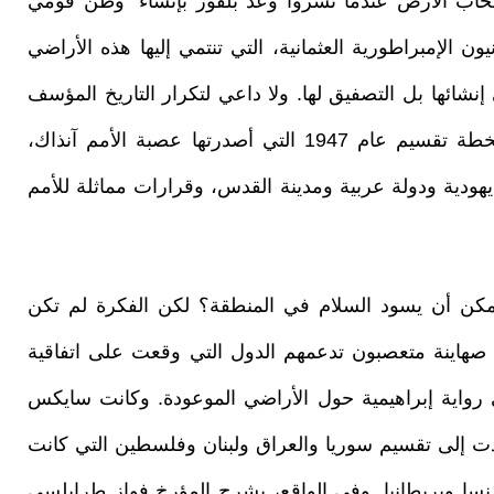
صحاب الأرض عندما نشروا وعد بلفور بإنشاء "وطن قومي
الإمبراطورية العثمانية، التي تنتمي إليها هذه الأراضي
نشائها بل التصفيق لها. ولا داعي لتكرار التاريخ المؤسف
للمنطقة والحافل بالخيانات والغدر. فهل ينبغي لخطة تقسيم عام 1947 التي أصدرتها عصبة الأمم آنذاك،
 فلسطين إلى 3 أجزاء دولة يهودية ودولة عربية ومدينة القدس، وقرارات مماثلة للأمم
1991، هل كان من الممكن أن يسود السلام في المنطقة؟ لكن الفكرة لم تكن
 صهاينة متعصبون تدعمهم الدول التي وقعت على اتفاقية
لأمر ينتهي إلى رواية إبراهيمية حول الأراضي الموعودة. وكانت سايكس
دت إلى تقسيم سوريا والعراق ولبنان وفلسطين التي كانت
سا وبريطانيا. وفي الواقع، يشرح المؤرخ فواز طرابلسي