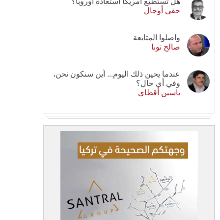
هل تستطيع أمريكا استعادة أوروبا؟
حقي أوجال
واصلوا المتابعة
صالح تونا
عندما يحين ذلك اليوم... أين سنكون نحن،
وفي أي حال؟
ياسين أقطاي