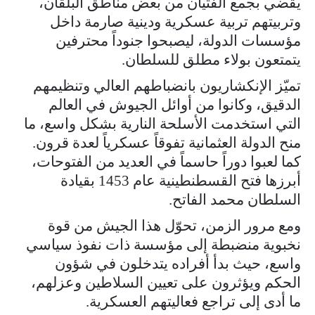
يقضي بجمع الفتيان من بعض مناطق البلقان،
وتربيتهم تربية عسكرية ودينية صارمة داخل
مؤسسات الدولة، ليصبحوا جنوداً محترفين
يتمتعون بولاء مطلق للسلطان.
تميّز الإنكشاريون بانضباطهم العالي وتنظيمهم
الدقيق، وكانوا من أوائل الجيوش في العالم
التي استخدمت الأسلحة النارية بشكل واسع، ما
منح الدولة العثمانية تفوقاً عسكرياً لعدة قرون.
كما لعبوا دوراً حاسماً في العديد من الفتوحات،
أبرزها فتح القسطنطينية عام 1453 بقيادة
السلطان محمد الفاتح.
ومع مرور الزمن، تحوّل هذا الجيش من قوة
نخبوية منضبطة إلى مؤسسة ذات نفوذ سياسي
واسع، حيث بدأ أفراده يتدخلون في شؤون
الحكم ويؤثرون على تعيين السلاطين وعزلهم،
ما أدى إلى تراجع فعاليتهم العسكرية.