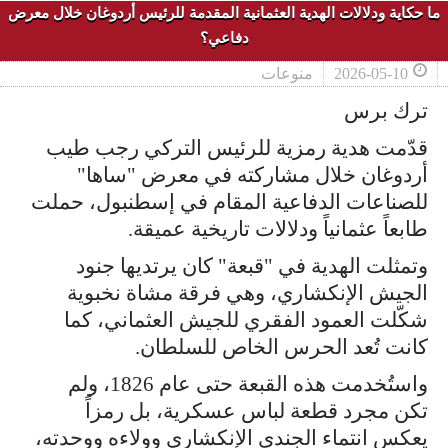
ما حكاية ودلالات الهدية العثمانية المقدمة للرئيس أردوغان خلال معرض
دفاعي؟
2026-05-10
منوعات
ترك برس
قدّمت هدية رمزية للرئيس التركي رجب طيب
أردوغان خلال مشاركته في معرض "ساها"
للصناعات الدفاعية المقام في إسطنبول، حملت
طابعاً عثمانياً ودلالات تاريخية عميقة.
وتمثلت الهدية في "قبعة" كان يرتديها جنود
الجيش الإنكشاري، وهي فرقة مشاة نخبوية
شكّلت العمود الفقري للجيش العثماني، كما
كانت تُعد الحرس الخاص للسلطان.
واستُخدمت هذه القبعة حتى عام 1826، ولم
تكن مجرد قطعة لباس عسكرية، بل رمزاً
يعكس انتماء الجندي الإنكشاري وولاءه ووحدته،