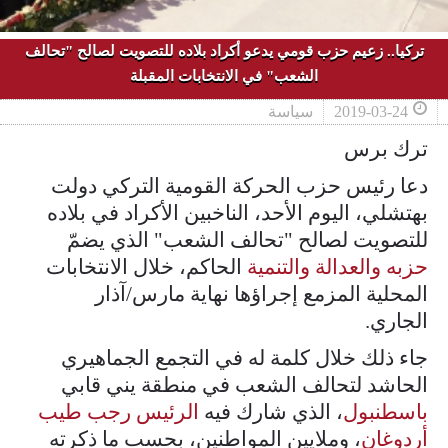
تركيا.. زعيم حزب قومي يدعو أكراد بلاده للتصويت لصالح "تحالف
الشعب" في الانتخابات المقبلة
2019-03-24
سياسة
ترك برس
دعا رئيس حزب الحركة القومية التركي دولت
بهتشلي، اليوم الأحد، الناخبين الأكراد في بلاده
للتصويت لصالح "تحالف الشعب" الذي يضمّ
حزبه والعدالة والتنمية
الحاكم، خلال الانتخابات
المحلية المزمع إجراؤها نهاية مارس/آذار
الجاري.
جاء ذلك خلال كلمة له في التجمع الجماهيري
الحاشد لتحالف الشعب في منطقة يني قابي
باسطنبول
، الذي شارك فيه
الرئيس رجب طيب
أردوغان
، وملايين المواطنين، بحسب ما ذكرته