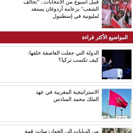
قبيل أسبوع من الانتخابات.. "تحالف
الشعب" بزعامة أردوغان يستعد
لمليونية في إسطنبول
المواضيع الأكثر قراءة
الدولة التي جعلت العاصفة خلفها:
كيف تكسب تركيا؟
الاستراتيجية المغربية في عهد
الملك محمد السادس
من الدبابات إلى الخوارزميات: قمة