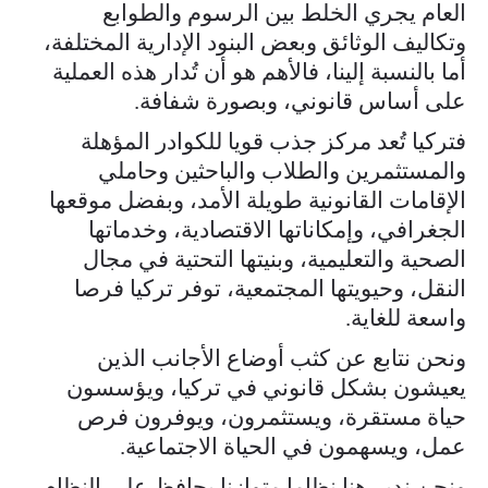
العام يجري الخلط بين الرسوم والطوابع
وتكاليف الوثائق وبعض البنود الإدارية المختلفة،
أما بالنسبة إلينا، فالأهم هو أن تُدار هذه العملية
على أساس قانوني، وبصورة شفافة.
فتركيا تُعد مركز جذب قويا للكوادر المؤهلة
والمستثمرين والطلاب والباحثين وحاملي
الإقامات القانونية طويلة الأمد، وبفضل موقعها
الجغرافي، وإمكاناتها الاقتصادية، وخدماتها
الصحية والتعليمية، وبنيتها التحتية في مجال
النقل، وحيويتها المجتمعية، توفر تركيا فرصا
واسعة للغاية.
ونحن نتابع عن كثب أوضاع الأجانب الذين
يعيشون بشكل قانوني في تركيا، ويؤسسون
حياة مستقرة، ويستثمرون، ويوفرون فرص
عمل، ويسهمون في الحياة الاجتماعية.
ونحن ندير هنا نظاما متوازنا يحافظ على النظام